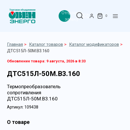
Перейти
к
Отправить
содержимому
0
заявку!
Главная
>
Каталог товаров
>
Каталог модификаторов
>
ДТС515Л-50М.В3.160
Обновление товара:
9 августа, 2026 в 8:33
ДТС515Л-50М.В3.160
Термопреобразователь
сопротивления
ДТС515Л-50М.В3.160
Артикул: 109438
О товаре