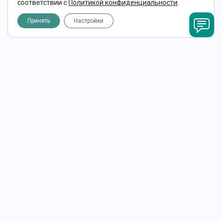
соответствии с
Политикой конфиденциальности
.
Принять
Настройки
О КОМПАНИИ
О нас
Статьи
Новости
Фирменный магазин
Реклама
Отзывы покупателей
Подбор интегратора