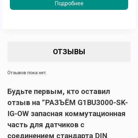
Подробнее
приборов приведены в таблице. Сравнительная таблица
линеек Отличительный критерий ТРМ201 ТРМ1.У2 Корпус
Кнопки управления Три Четыре...
ОТЗЫВЫ
Отзывов пока нет.
Будьте первым, кто оставил
отзыв на “РАЗЪЁМ G1BU3000-SK-
IG-OW запасная коммутационная
часть для датчиков с
соединением стандарта DIN