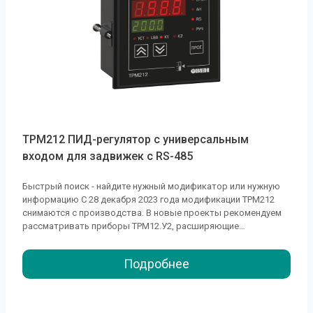
ТРМ212 ПИД-регулятор с универсальным
входом для задвижек с RS-485
Быстрый поиск - найдите нужный модификатор или нужную
информацию С 28 декабря 2023 года модификации ТРМ212
снимаются с производства. В новые проекты рекомендуем
рассматривать приборы ТРМ12.У2, расширяющие
функционал старых линеек и обладающие рядом улучшенных
технических характеристик. Основные отличительные
Подробнее
особенности приборов приведены в таблице. Сравнительная
таблица линеек Отличительный критерий ТРМ212 ТРМ12.У2
Корпус Кнопки управления Три Четыре...