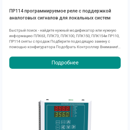
ПР114 программируемое реле с поддержкой
аналоговых сигналов для локальных систем
Быстрый поиск - найдите нужный модификатор или нужную
информацию ПЛК63, ПЛК7З, ПЛК100, ПЛК150, ПЛК154и ПР110,
ПР114 сняты с продаж Подберите подходящую замену с
помощью конфигуратора Подобрать Контроллер Внимание!
С 1 июля 2024 года все модификации ПР114 были сняты с
производства. Для их замены подойдут более современные
Подробнее
модели программируемых реле ПР100, ПР103, ПР200 и ПР205.
Подобрать...