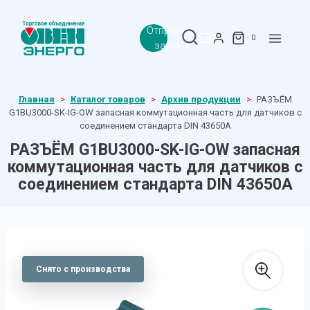
Перейти
к
Отправить
содержимому
0
заявку!
Главная
>
Каталог товаров
>
Архив продукции
>
РАЗЪЁМ
G1BU3000-SK-IG-OW запасная коммутационная часть для датчиков с
соединением стандарта DIN 43650А
РАЗЪЁМ G1BU3000-SK-IG-OW запасная
коммутационная часть для датчиков с
соединением стандарта DIN 43650А
Снято с производства