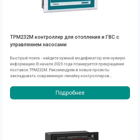
ТРМ232М контроллер для отопления и ГВС с
управлением насосами
Быстрый поиск - найдите нужный модификатор или нужную
информацию В начале 2023 года планируется прекращение
поставок ТРМ232М. Рекомендуем в новые проекты
закладывать современную линейку контроллеров
ТРМ1032М. ОВЕН ТРМ232М – контроллер с готовым
алгоритмом для регулирования температуры в системах
Подробнее
отопления, ГВС и управления насосными группами.
Предназначен для управления ИТП и ЦТП жилых и
производственных зданий. ОВЕН...